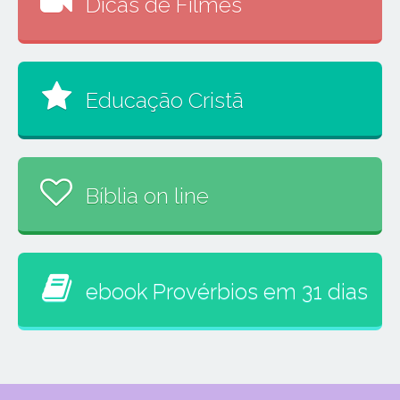
Dicas de Filmes
Educação Cristã
Bíblia on line
ebook Provérbios em 31 dias