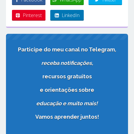
Pinterest
LinkedIn
Participe do meu canal no Telegram
,
receba notificações
,
recursos gratuitos
e orientações sobre
educação e muito mais!
Vamos aprender juntos!