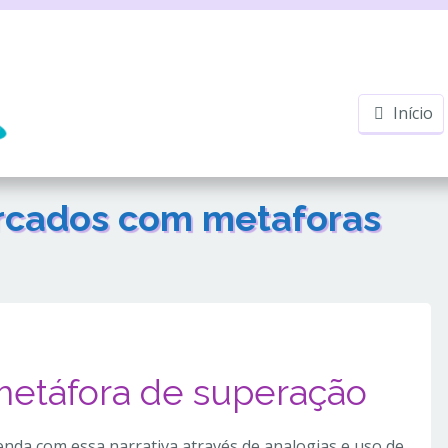
Início
arcados com
metaforas
metáfora de superação
enda com essa narrativa através de analogias e uso de