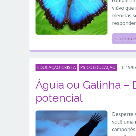
compartilh
viúvo que 
meninas s
responder,
Continu
EDUCAÇÃO CRISTÃ
PSICOEDUCAÇÃO
19/0
Águia ou Galinha – 
potencial
Desperte 
você uma 
camponês 