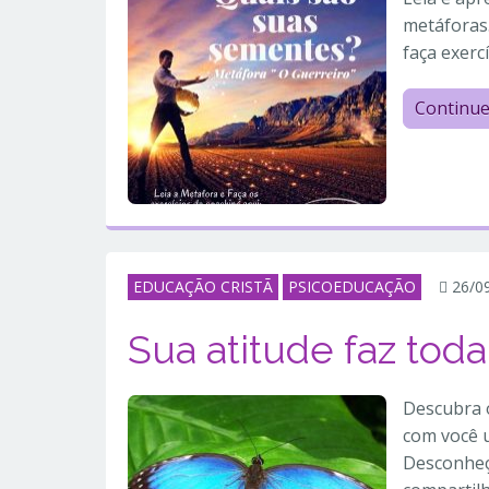
metáforas
faça exerc
Continu
EDUCAÇÃO CRISTÃ
PSICOEDUCAÇÃO
26/0
Sua atitude faz toda
Descubra 
com você u
Desconheç