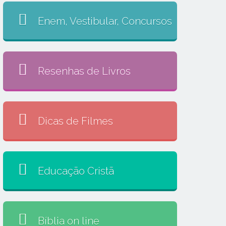
Enem, Vestibular, Concursos
Resenhas de Livros
Dicas de Filmes
Educação Cristã
Bíblia on line