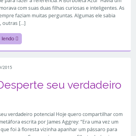
e para fazer a referencia. A Borboleta Azul “Havia um
morava com suas duas filhas curiosas e inteligentes. As
empre faziam muitas perguntas. Algumas ele sabia
 outras […]
e lendo
9/2015
Desperte seu verdadeiro
seu verdadeiro potencial Hoje quero compartilhar com
metáfora escrita por James Aggrey: “Era uma vez um
que foi à floresta vizinha apanhar um pássaro para