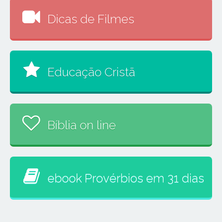
Dicas de Filmes
Educação Cristã
Bíblia on line
ebook Provérbios em 31 dias