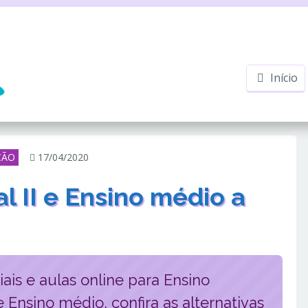
Início
ÇÃO
17/04/2020
 II e Ensino médio a
ais e aulas online para Ensino
e Ensino médio, confira as alternativas