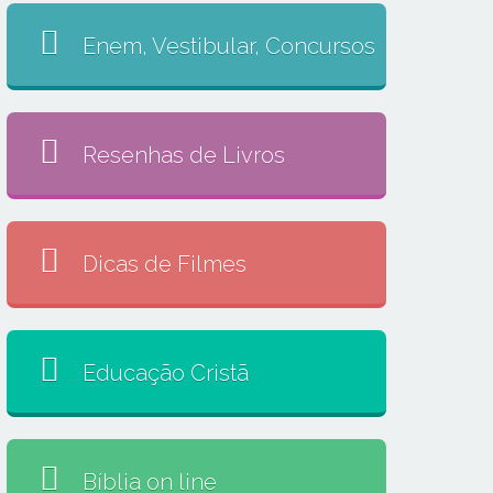
Enem, Vestibular, Concursos
Resenhas de Livros
Dicas de Filmes
Educação Cristã
Bíblia on line