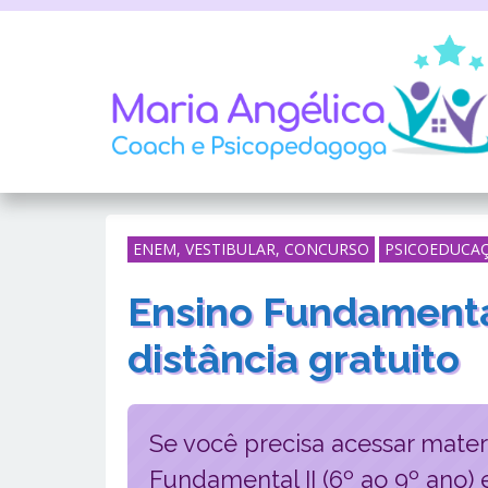
ENEM, VESTIBULAR, CONCURSO
PSICOEDUCA
Ensino Fundamental
distância gratuito
Se você precisa acessar materi
Fundamental II (6º ao 9º ano) 