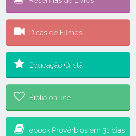
Resenhas de Livros
Dicas de Filmes
Educação Cristã
Bíblia on line
ebook Provérbios em 31 dias