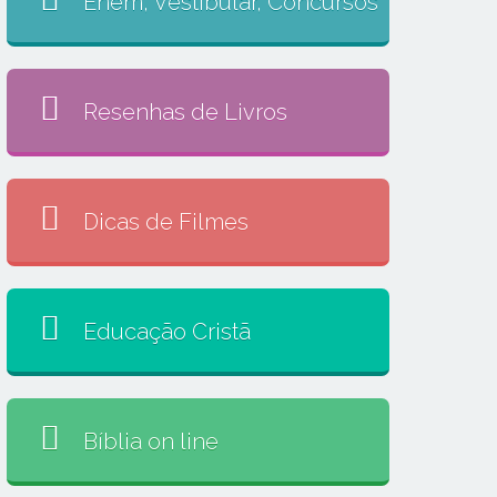
Enem, Vestibular, Concursos
Resenhas de Livros
Dicas de Filmes
Educação Cristã
Bíblia on line