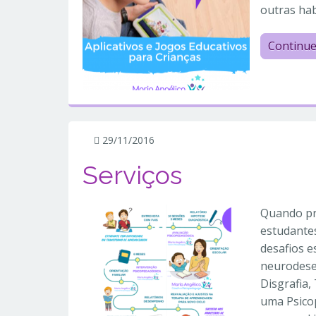
outras hab
Continu
29/11/2016
Serviços
Quando pr
estudantes
desafios e
neurodesen
Disgrafia,
uma Psico