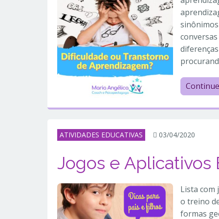
aprendizag
aprendiza
sinônimos
conversas
diferenças
procurand
Continu
ATIVIDADES EDUCATIVAS
03/04/2020
Jogos e Aplicativos
Lista com 
o treino d
formas geo