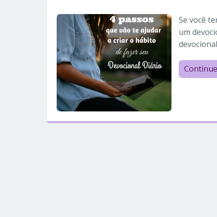
Se você te
um devoci
devocional
Continu